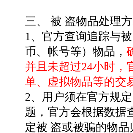
三、 被 盗物品处理
1、官方查询追踪与被
币、帐号等）物品，
并且未超过24小时，
单、虚拟物品等的交
2、用户须在官方规定
题，官方会根据数据
定被 盗或被骗的物品