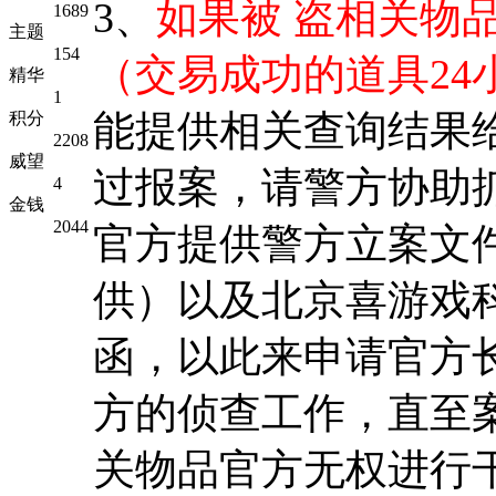
3、
如果被 盗相关物品
1689
主题
154
（交易成功的道具24
精华
1
能提供相关查询结果给
积分
2208
威望
过报案，请警方协助
4
金钱
2044
官方提供警方立案文
供）以及北京喜游戏
函，以此来申请官方
方的侦查工作，直至
关物品官方无权进行