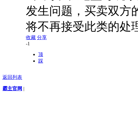
发生问题，买卖双方
将不再接受此类的处
收藏
分享
-1
顶
踩
返回列表
霸主官网
|