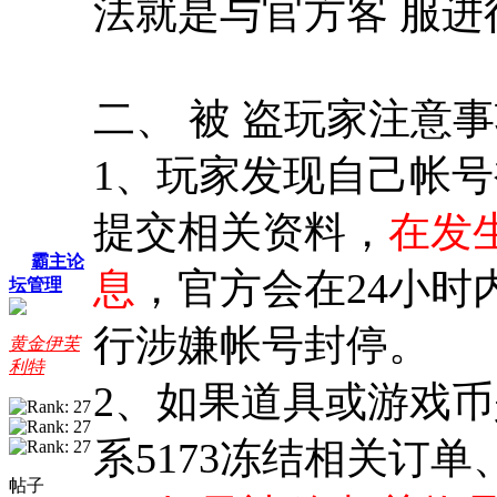
法就是与官方客 服进
二、 被 盗玩家注意
1、玩家发现自己帐号
提交相关资料，
在发生
霸主论
息
，官方会在24小时
坛管理
行涉嫌帐号封停。
黄金伊芙
利特
2、如果道具或游戏币
系5173冻结相关订
帖子