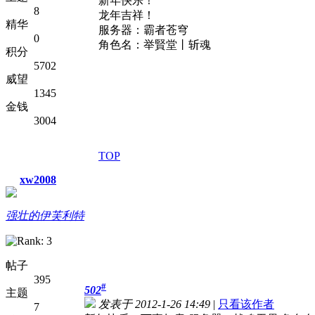
新年快乐！
8
龙年吉祥！
精华
服务器：霸者苍穹
0
角色名：举賢堂丨斩魂
积分
5702
威望
1345
金钱
3004
TOP
xw2008
强壮的伊芙利特
帖子
395
#
502
主题
发表于 2012-1-26 14:49
|
只看该作者
7