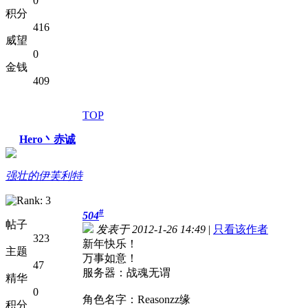
0
积分
416
威望
0
金钱
409
TOP
Hero丶赤诚
强壮的伊芙利特
#
504
帖子
发表于 2012-1-26 14:49
|
只看该作者
323
新年快乐！
主题
万事如意！
47
服务器：战魂无谓
精华
0
角色名字：Reasonzz缘
积分