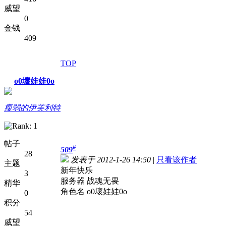
威望
0
金钱
409
TOP
o0壞娃娃0o
瘦弱的伊芙利特
帖子
#
509
28
发表于 2012-1-26 14:50
|
只看该作者
主题
新年快乐
3
服务器 战魂无畏
精华
角色名 o0壞娃娃0o
0
积分
54
威望