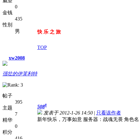
威望
0
金钱
435
性别
男
快 乐 之 旅
TOP
xw2008
强壮的伊芙利特
帖子
395
#
508
主题
发表于 2012-1-26 14:50
|
只看该作者
7
新年快乐，万事如意 服务器：战魂无畏 角色名：
精华
0
积分
416