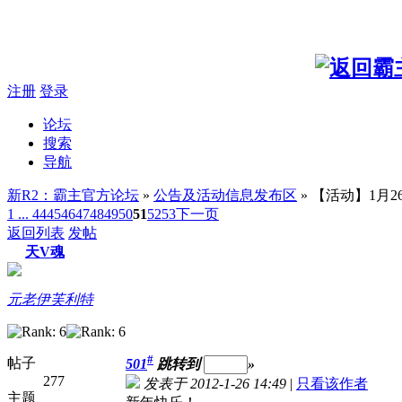
注册
登录
论坛
搜索
导航
新R2：霸主官方论坛
»
公告及活动信息发布区
» 【活动】1月
1 ...
44
45
46
47
48
49
50
51
52
53
下一页
返回列表
发帖
天V魂
元老伊芙利特
#
帖子
501
跳转到
»
277
发表于 2012-1-26 14:49
|
只看该作者
主题