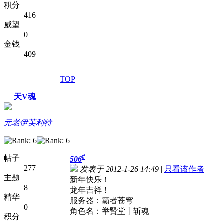
积分
416
威望
0
金钱
409
TOP
天V魂
元老伊芙利特
#
帖子
506
277
发表于 2012-1-26 14:49
|
只看该作者
主题
新年快乐！
8
龙年吉祥！
精华
服务器：霸者苍穹
0
角色名：举賢堂丨斩魂
积分