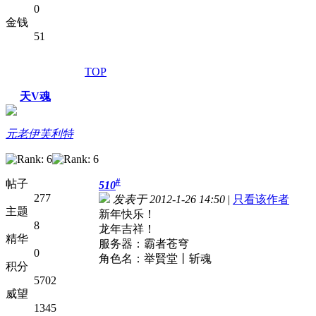
0
金钱
51
TOP
天V魂
元老伊芙利特
#
帖子
510
277
发表于 2012-1-26 14:50
|
只看该作者
主题
新年快乐！
8
龙年吉祥！
精华
服务器：霸者苍穹
0
角色名：举賢堂丨斩魂
积分
5702
威望
1345