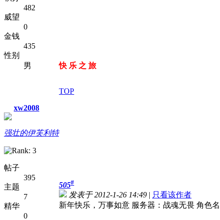
482
威望
0
金钱
435
性别
男
快 乐 之 旅
TOP
xw2008
强壮的伊芙利特
帖子
395
#
505
主题
发表于 2012-1-26 14:49
|
只看该作者
7
新年快乐，万事如意 服务器：战魂无畏 角色名：
精华
0