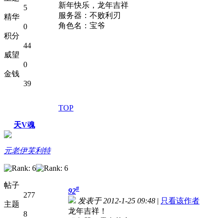
新年快乐，龙年吉祥
5
服务器：不败利刃
精华
角色名：宝爷
0
积分
44
威望
0
金钱
39
TOP
天V魂
元老伊芙利特
帖子
#
92
277
发表于 2012-1-25 09:48
|
只看该作者
主题
龙年吉祥！
8