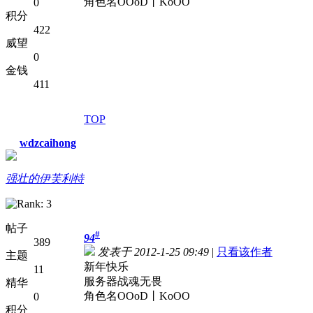
角色名OOoD丨KoOO
0
积分
422
威望
0
金钱
411
TOP
wdzcaihong
强壮的伊芙利特
帖子
#
94
389
发表于 2012-1-25 09:49
|
只看该作者
主题
新年快乐
11
服务器战魂无畏
精华
角色名OOoD丨KoOO
0
积分