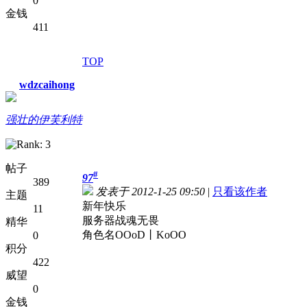
0
金钱
411
TOP
wdzcaihong
强壮的伊芙利特
帖子
#
97
389
发表于 2012-1-25 09:50
|
只看该作者
主题
新年快乐
11
服务器战魂无畏
精华
角色名OOoD丨KoOO
0
积分
422
威望
0
金钱