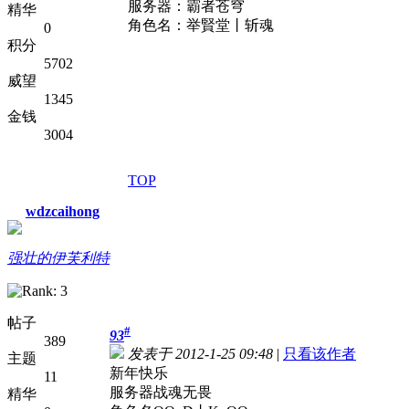
服务器：霸者苍穹
精华
角色名：举賢堂丨斩魂
0
积分
5702
威望
1345
金钱
3004
TOP
wdzcaihong
强壮的伊芙利特
帖子
#
93
389
发表于 2012-1-25 09:48
|
只看该作者
主题
新年快乐
11
服务器战魂无畏
精华