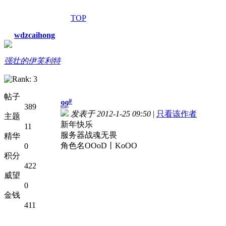
TOP
wdzcaihong
强壮的伊芙利特
帖子
#
99
389
发表于 2012-1-25 09:50
|
只看该作者
主题
新年快乐
11
服务器战魂无畏
精华
角色名OOoD丨KoOO
0
积分
422
威望
0
金钱
411