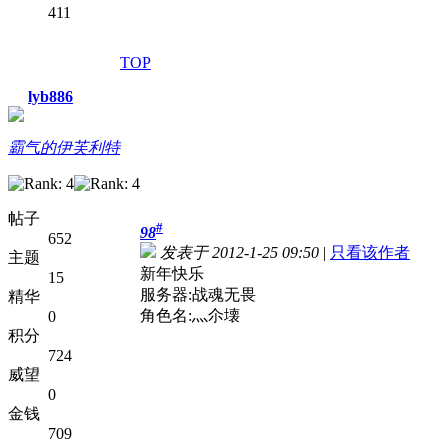
411
TOP
lyb886
霸气的伊芙利特
帖子
#
98
652
发表于 2012-1-25 09:50
|
只看该作者
主题
新年快乐
15
服务器:战魂无畏
精华
角色名:灬尒壊
0
积分
724
威望
0
金钱
709