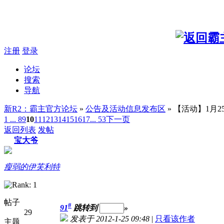
注册
登录
论坛
搜索
导航
新R2：霸主官方论坛
»
公告及活动信息发布区
» 【活动】1月
1 ...
8
9
10
11
12
13
14
15
16
17
... 53
下一页
返回列表
发帖
宝大爷
瘦弱的伊芙利特
帖子
#
91
跳转到
»
29
发表于 2012-1-25 09:48
|
只看该作者
主题