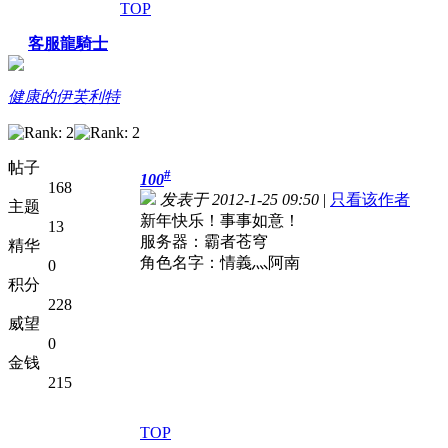
TOP
客服龍騎士
健康的伊芙利特
帖子
#
100
168
发表于 2012-1-25 09:50
|
只看该作者
主题
新年快乐！事事如意！
13
服务器：霸者苍穹
精华
角色名字：情義灬阿南
0
积分
228
威望
0
金钱
215
TOP