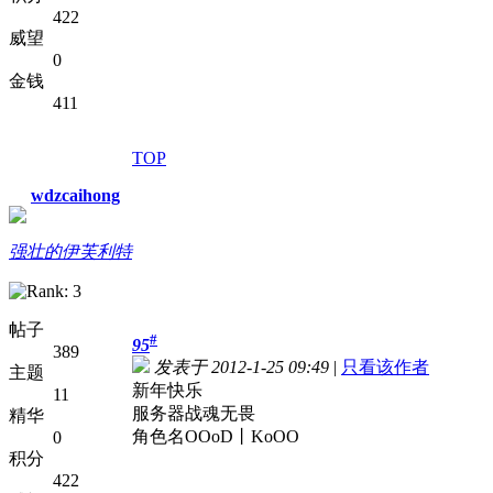
422
威望
0
金钱
411
TOP
wdzcaihong
强壮的伊芙利特
帖子
#
95
389
发表于 2012-1-25 09:49
|
只看该作者
主题
新年快乐
11
服务器战魂无畏
精华
角色名OOoD丨KoOO
0
积分
422