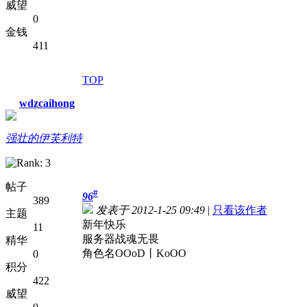
威望
0
金钱
411
TOP
wdzcaihong
强壮的伊芙利特
帖子
#
96
389
发表于 2012-1-25 09:49
|
只看该作者
主题
新年快乐
11
服务器战魂无畏
精华
角色名OOoD丨KoOO
0
积分
422
威望