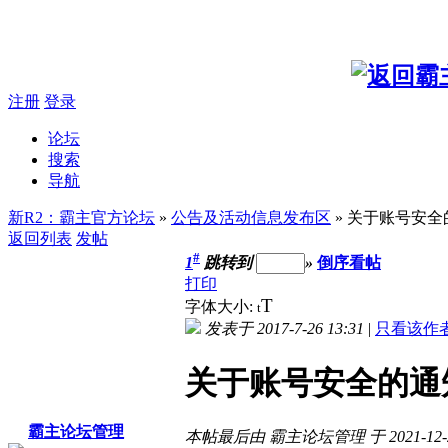
注册
登录
论坛
搜索
导航
新R2：霸主官方论坛
»
公告及活动信息发布区
» 关于账号安全
返回列表
发帖
#
1
跳转到
»
倒序看帖
打印
T
字体大小:
t
发表于 2017-7-26 13:31
|
只看该作
关于账号安全的通
霸主论坛管理
本帖最后由 霸主论坛管理 于 2021-12-2