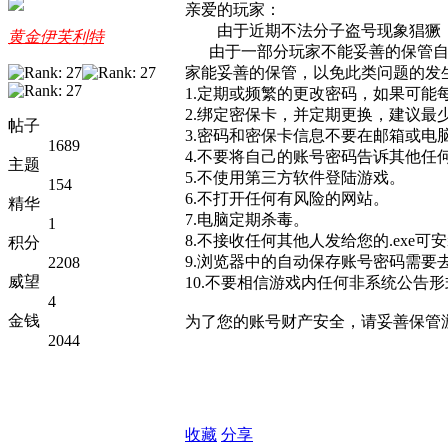
亲爱的玩家：
由于近期不法分子盗号现象猖獗，
黄金伊芙利特
由于一部分玩家不能妥善的保管自己
家能妥善的保管，以免此类问题的发
1.定期或频繁的更改密码，如果可能
2.绑定密保卡，并定期更换，建议最
帖子
3.密码和密保卡信息不要在邮箱或电
1689
4.不要将自己的账号密码告诉其他任
主题
5.不使用第三方软件登陆游戏。
154
6.不打开任何有风险的网站。
精华
7.电脑定期杀毒。
1
8.不接收任何其他人发给您的.exe可
积分
9.浏览器中的自动保存账号密码需要
2208
威望
10.不要相信游戏内任何非系统公告
4
金钱
为了您的账号财产安全，请妥善保管
2044
收藏
分享