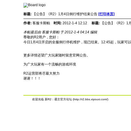
标题:
【公告】《R2》1月4日例行维护结束公告
[打印本页]
作者:
客服卡斯帕
时间:
2012-1-4 12:12
标题:
【公告】《R2》1
本帖最后由 客服卡斯帕 于 2012-1-4 04:14 编辑
尊敬的R2用户，您好：
今日1月4日开启的全服例行停机维护，现已结束。12:45起，玩家可
更多详情还望广大玩家随时留意官网公告。
为广大玩家有一个流畅的游戏环境
R2运营部将尽最大努力
谢谢！！！
欢迎光临 新R2：霸主官方论坛 (http://r2.bbs.xiyouxi.com/)